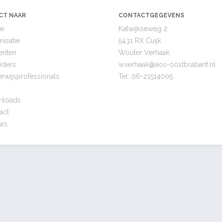
CT NAAR
CONTACTGEGEVENS
e
Katwijkseweg 2
nisatie
5431 RX Cuijk
enten
Wouter Verhaak
iders
w.verhaak@
aos-oostbrabant.nl
rwijsprofessionals
Tel:
06-21514005
nloads
act
ws