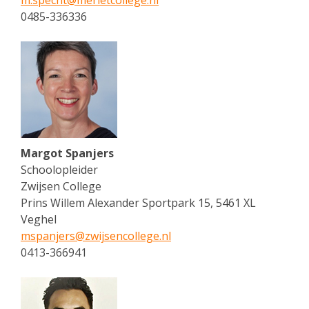
m.specht@
merletcollege.nl
0485-336336
Margot Spanjers
Schoolopleider
Zwijsen College
Prins Willem Alexander Sportpark 15, 5461 XL
Veghel
mspanjers@
zwijsencollege.nl
0413-366941