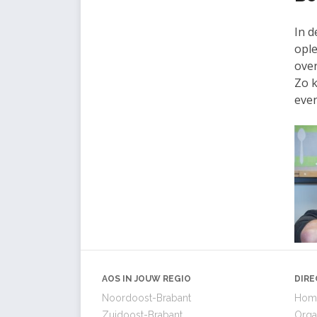
In d
ople
over
Zo k
even
AOS IN JOUW REGIO
DIRE
Noordoost-Brabant
Hom
Zuidoost-Brabant
Orga