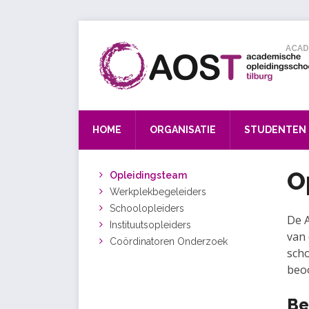
ACAD
HOME
ORGANISATIE
STUDENTEN
O
Opleidingsteam
Werkplekbegeleiders
Schoolopleiders
De A
Instituutsopleiders
van 
Coördinatoren Onderzoek
scho
beoo
Be