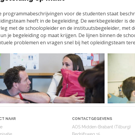
e programmabeschrijvingen voor de studenten staat beschrev
idingsteam heeft in de begeleiding. De werkbegeleider is de e
leg met de schoolopleider en de instituutsbegeleider, met de
un je begeleiding op maat krijgen. De lijnen binnen de school
tuele problemen en vragen snel bij het opleidingsteam ter
CT NAAR
CONTACTGEGEVENS
e
AOS Midden-Brabant (Tilburg)
nisatie
Bedrijfsweg 15