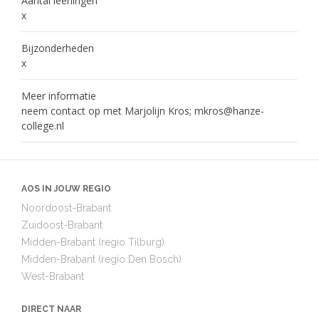
Aantal leerlingen
x
Bijzonderheden
x
Meer informatie
neem contact op met Marjolijn Kros; mkros@hanze-
college.nl
AOS IN JOUW REGIO
Noordoost-Brabant
Zuidoost-Brabant
Midden-Brabant (regio Tilburg)
Midden-Brabant (regio Den Bosch)
West-Brabant
DIRECT NAAR