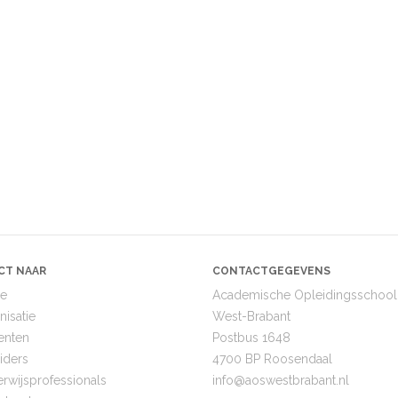
CT NAAR
CONTACTGEGEVENS
e
Academische Opleidingsschool
nisatie
West-Brabant
enten
Postbus 1648
iders
4700 BP Roosendaal
rwijsprofessionals
info@
aoswestbrabant.nl