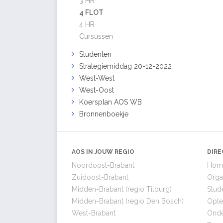
3 HR
4 FLOT
4 HR
Cursussen
Studenten
Strategiemiddag 20-12-2022
West-West
West-Oost
Koersplan AOS WB
Bronnenboekje
AOS IN JOUW REGIO
DIRE
Noordoost-Brabant
Hom
Zuidoost-Brabant
Orga
Midden-Brabant (regio Tilburg)
Stud
Midden-Brabant (regio Den Bosch)
Ople
West-Brabant
Onde