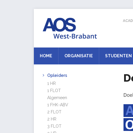
ACAD
HOME
ORGANISATIE
STUDENTEN
D
Opleiders
1 HR
1 FLOT
Algemeen
1 FHK-ABV
2 FLOT
2 HR
3 FLOT